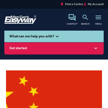
place
person
Find a Centre
My Account
search
menu
CONTACT
SEARCH
MENU
search
expand_more
What can we help you with?
expand_more
Get started
Smoking
Vaping
Alcohol