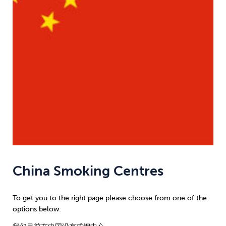
Weight
Emotional Eating
Sugar
Drugs
Cannabis
Cocaine
Opioids
Gambling
Technology
China Smoking Centres
Flying
Caffeine
Anxiety
To get you to the right page please choose from one of the
options below: