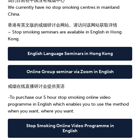
我们目前在中国没有戒烟中心
We currently have no stop smoking centres in mainland
Sleep
Debt
Exercise
China.
香港有英文版的戒烟研讨会网站。请访问该网站获取详情
– Stop smoking seminars are available in English in Hong
Kong.
English Language Seminars in Hong Kong
Wellbeing at Work
Online Group seminar via Zoom in English
戒烟在线直播研讨会提供英语
-To purchase our 5 hour stop smoking online video
programme in English which enables you to use the method
when you want, where you want:
Stop Smoking Online Video Programme in
English