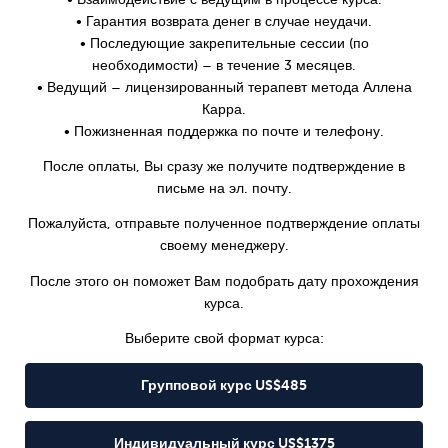
Weight
Emotional Eating
Sugar
• Гарантия возврата денег в случае неудачи.
• Последующие закрепительные сессии (по
необходимости) – в течение 3 месяцев.
• Ведущий – лицензированный терапевт метода Аллена
Карра.
Drugs
Cannabis
Cocaine
• Пожизненная поддержка по почте и телефону.
После оплаты, Вы сразу же получите подтверждение в
письме на эл. почту.
Пожалуйста, отправьте полученное подтверждение оплаты
своему менеджеру.
Opioids
Gambling
Technology
После этого он поможет Вам подобрать дату прохождения
курса.
Выберите свой формат курса:
Flying
Caffeine
Anxiety
Групповой курс US$485
Индивидуальный курс US$1375