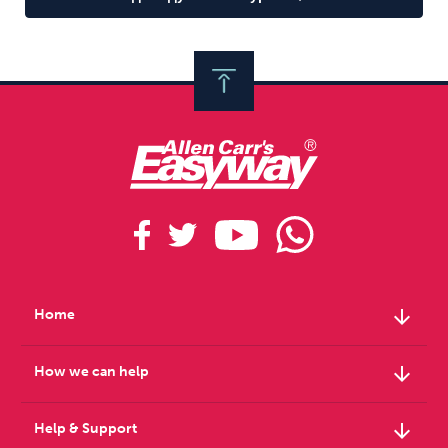
Sleep
Debt
Exercise
Wellbeing at Work
arrow_downward
Home
arrow_downward
How we can help
arrow_downward
Help & Support