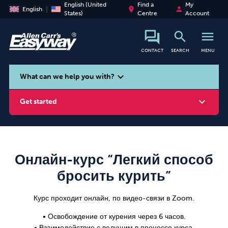
English (United
Find a
My
place
person
English
States)
Centre
Account
search
menu
CONTACT
SEARCH
MENU
search
expand_more
What can we help you with?
expand_more
Get started
Онлайн-курс “Легкий способ
Smoking
Vaping
Alcohol
бросить курить”
Курс проходит онлайн, по видео-связи в Zoom.
• Освобождение от курения через 6 часов.
• Взаимодействие с ведущим в процессе курса.